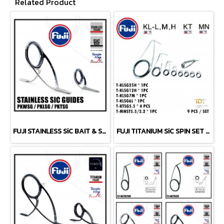
Related Product
FUJI STAINLESS SiC BAIT & SPIN SET ยอดนิยม เซตเบทและสปิน ราคาเบาๆ ญี่ปุ่น 100%
FUJI TITANIUM SiC SPIN SET 9 ตัวรวม TipTop เซตไกด์สปินงานโหด