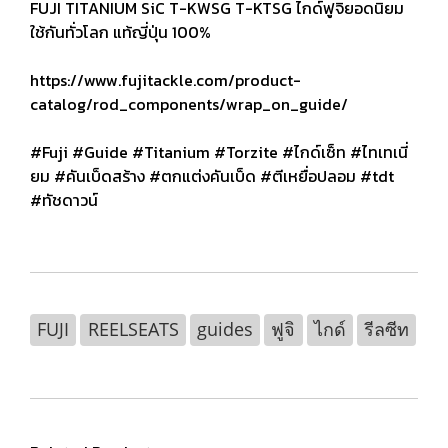
FUJI TITANIUM SiC T-KWSG T-KTSG ไกด์ฟูจิยอดนิยม
ใช้กันทั่วโลก แท้ญี่ปุ่น 100%
https://www.fujitackle.com/product-
catalog/rod_components/wrap_on_guide/
#Fuji #Guide #Titanium #Torzite #ไกด์เซ็ท #ไทเทเนี่
ยม #คันเบ็ดสร้าง #ตกแต่งคันเบ็ด #ตีเหยื่อปลอม #tdt
#ทัชดาวน์
FUJI
REELSEATS
guides
ฟูจิ
ไกด์
รีลซีท