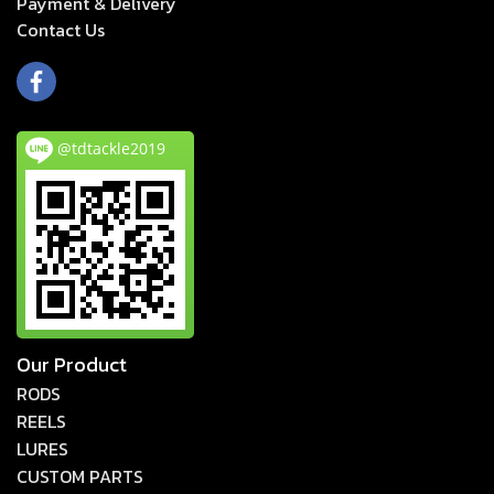
Payment & Delivery
Cont
act Us
@tdtackle2019
Our Product
RODS
REELS
LURES
CUSTOM PARTS