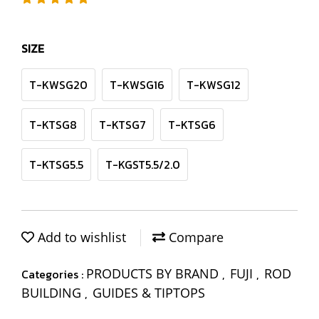
SIZE
T-KWSG20
T-KWSG16
T-KWSG12
T-KTSG8
T-KTSG7
T-KTSG6
T-KTSG5.5
T-KGST5.5/2.0
Add to wishlist
Compare
PRODUCTS BY BRAND
FUJI
ROD
Categories :
,
,
BUILDING
GUIDES & TIPTOPS
,