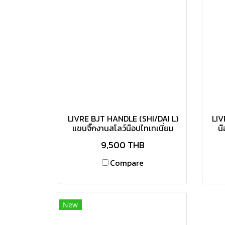
LIVRE BJT HANDLE (SHI/DAI L)
LIV
แขนจิ๊กงานสโลว์น๊อปไทเทเนี่ยม
น
9,500 THB
Compare
New