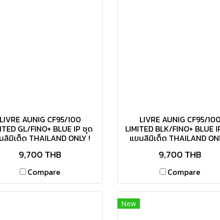
LIVRE AUNIG CF95/100
LIVRE AUNIG CF95/10
ITED GL/FINO+ BLUE IP ชุด
LIMITED BLK/FINO+ BLUE IP
นลิมิเต็ด THAILAND ONLY !
แขนลิมิเต็ด THAILAND ONL
9,700 THB
9,700 THB
Compare
Compare
New