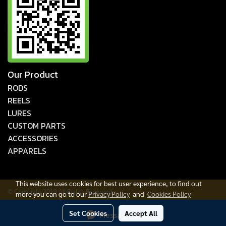
Our Product
RODS
REELS
LURES
CUSTOM PARTS
ACCESSORIES
APPARELS
This website uses cookies for best user experience, to find out
© Copyright 2019 All Rights Reserved.
more you can go to our
Privacy Policy
and
Cookies Policy
Today's visitor
333
Set Cookies
Accept All
Message Us
Powered by
MakeWebEasy.com