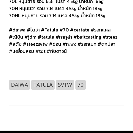
70L หมุนซ้าย รอบ 6.3:1 เบรค 4.5kg น้ำหนัก 185g
70H หมุนขวา รอบ 7.1:1 เบรค 4.5kg น้ำหนัก 185g
70HL หมุนซ้าย รอบ 7.1:1 เบรค 4.5kg น้ำหนัก 185g
#daiwa #ไดว่า #Tatula #70 #certate #รอกแคส
#ญี่ปุ่น #jdm #tatula #ทาทูล่า #baitcasting #steez
#สตีซ #steezsvtw #ช่อน #กะพง #รอกเบท #ตกปลา
#เหยื่อปลอม #tdt #ทัชดาวน์
DAIWA
TATULA
SVTW
70