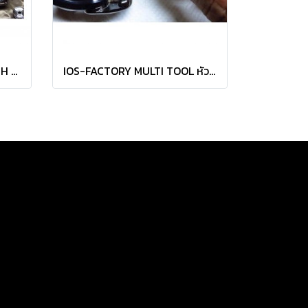
IOS-FACTORY DISK WRENCH PRO ตัวถอดฝาข้าง Daiwa LT 1000-4000
IOS-FACTORY MULTI TOOL หัวไขแกนไดว่าและแขนกว้านอาบู