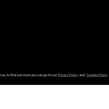
ence, to find out more you can go to our
Privacy Policy
and
Cookies Policy
Today's visitor
427
Powered by
MakeWebEasy.com