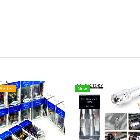
Seller
New