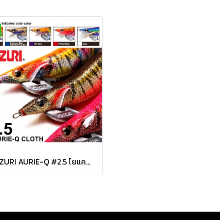
YO-ZURI AURIE-Q #2.5 โยแคส อร่อยต้องเบิ้ลลลลลล