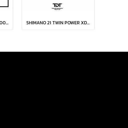
SHIMANO 20 STELLA SW 4000HG ยอดนิยม ขายดีอับดับต้นๆ + ประกัน EASTERN
SHIMANO 21 TWIN POWER XD ยอดนิยม รองท๊อปใช้งานดีมาก + ประกัน EASTERN