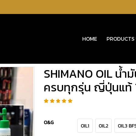
HOME
PRODUCTS
SHIMANO OIL น้ำมัน
ครบทุกรุ่น ญี่ปุ่นแท
O&G
OIL1
OIL2
OIL3 BF