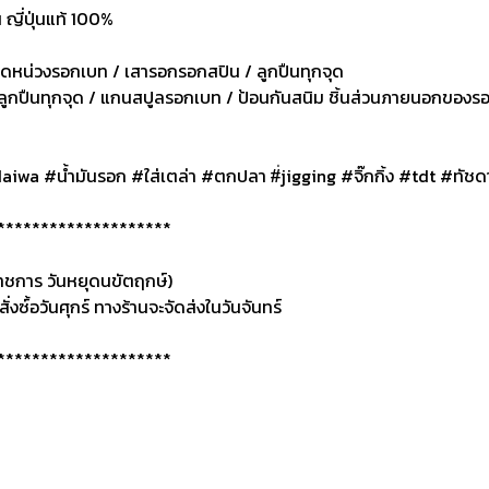
 ญี่ปุ่นแท้ 100%
ม็ดหน่วงรอกเบท / เสารอกรอกสปิน / ลูกปืนทุกจุด
ูกปืนทุกจุด / แกนสปูลรอกเบท / ป้อนกันสนิม ชิ้นส่วนภายนอกของร
wa #น้ำมันรอก #ใส่เตล่า #ตกปลา #่jigging #จิ๊กกิ้ง #tdt #ทัชด
********************
ดราชการ วันหยุดนขัตฤกษ์)
ั่งซ์้อวันศุกร์ ทางร้านจะจัดส่งในวันจันทร์
********************