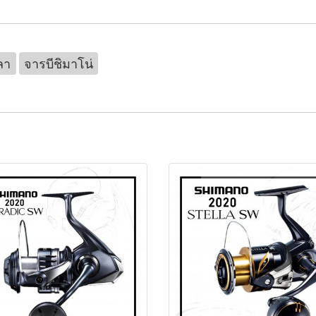
ลา
จารบีชิมาโน่